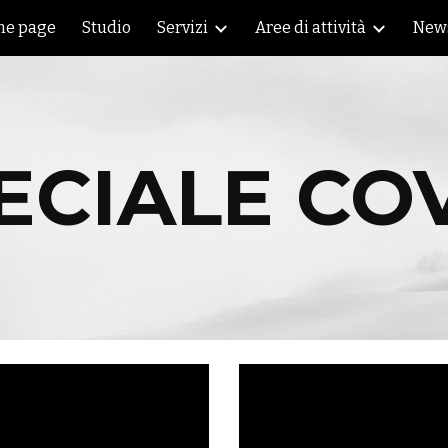
e page
Studio
Servizi
Aree di attività
New
ip to main content
Skip to navigat
ECIALE COV