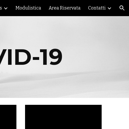
s
Modulistica
Area Riservata
Contatti
ion
ID-19