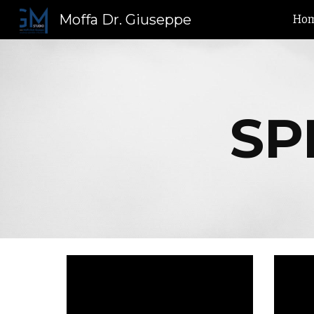
Moffa Dr. Giuseppe
Hom
Sk
SP