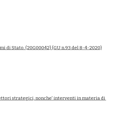
ami di Stato. (20G00042) (GU n.93 del 8-4-2020)
tori strategici, nonche' interventi in materia di 