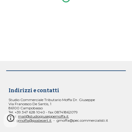
Indirizzi e contatti
Studio Commerciale Tributario Moffa Dr. Giuseppe
Via Francesco De Santis, 1
86100 Campobasso
Tel, +39 347 628 1040 - fax 08741862079
mail: 
mail@studiogiuseppemoffa.it
pec: 
gmoffa@postecert.it
  -  gmoffa@pec.commercialisti.it